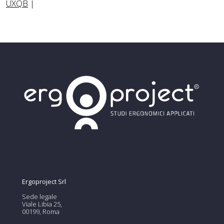
UXQB
|
Ergoproject Srl
Sede legale
Viale Libia 25,
00199, Roma