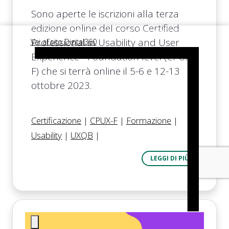
Sono aperte le iscrizioni alla terza
edizione online deI corso Certified
Ergoproject fa parte del gruppo Digital360 Advisory
Professional in Usability and User
Vai al sito Digital360
Experience - Foundation level (CPUX-
F) che si terrà online il 5-6 e 12-13
ottobre 2023.
Certificazione
|
CPUX-F
|
Formazione
|
Usability
|
UXQB
|
LEGGI DI PIÙ