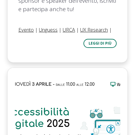
sponsor e speaker dell'evento, iscriviti
e partecipa anche tu!
Evento
|
Unguess
|
URCA
|
UX Research
|
LEGGI DI PIÙ