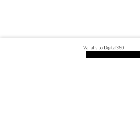
Ergoproject fa parte del gru
Vai al sito Digital360