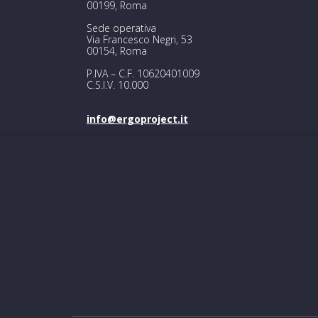
00199, Roma
Sede operativa
Via Francesco Negri, 53
00154, Roma
P.IVA – C.F. 10620401009
C.S.I.V. 10.000
info@ergoproject.it