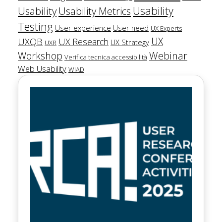
Usability
Usability
Usability Metrics
Testing
User experience
User need
UX Experts
UX
UXQB
UX Research
UX Strategy
UXR
Workshop
Webinar
Verifica tecnica accessibilità
Web Usability
WIAD