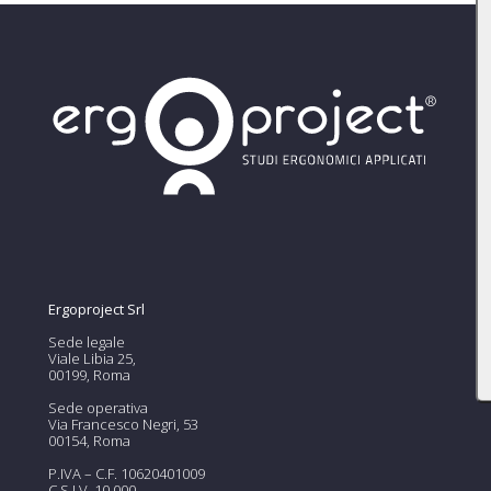
Ergoproject Srl
Sede legale
Viale Libia 25,
00199, Roma
Sede operativa
Via Francesco Negri, 53
00154, Roma
P.IVA – C.F. 10620401009
C.S.I.V. 10.000