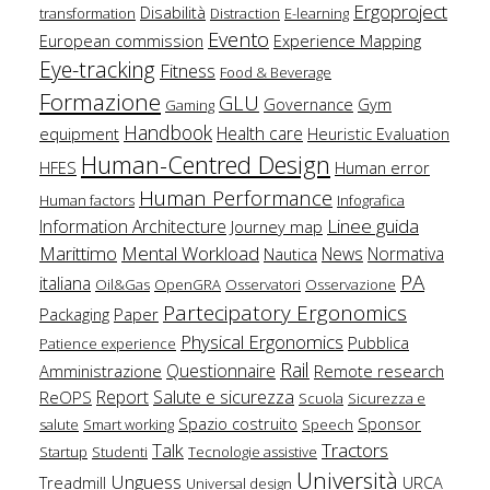
Ergoproject
Disabilità
transformation
Distraction
E-learning
Evento
European commission
Experience Mapping
Eye-tracking
Fitness
Food & Beverage
Formazione
GLU
Governance
Gym
Gaming
Handbook
Health care
equipment
Heuristic Evaluation
Human-Centred Design
HFES
Human error
Human Performance
Human factors
Infografica
Linee guida
Information Architecture
Journey map
Marittimo
Mental Workload
News
Normativa
Nautica
PA
italiana
Oil&Gas
OpenGRA
Osservatori
Osservazione
Partecipatory Ergonomics
Packaging
Paper
Physical Ergonomics
Pubblica
Patience experience
Rail
Questionnaire
Amministrazione
Remote research
Salute e sicurezza
Report
ReOPS
Scuola
Sicurezza e
Spazio costruito
Sponsor
salute
Smart working
Speech
Talk
Tractors
Startup
Studenti
Tecnologie assistive
Università
Unguess
Treadmill
URCA
Universal design