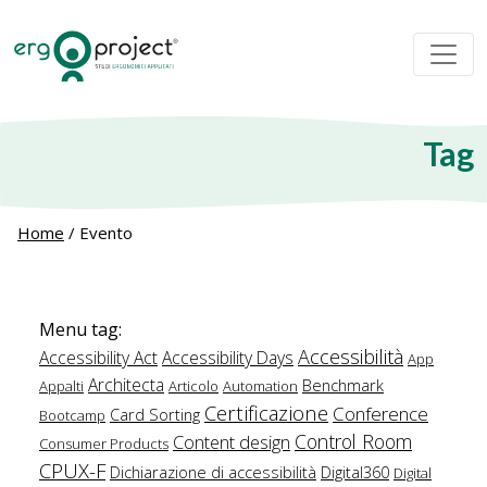
Tag
Home
/
Evento
Menu tag:
Accessibilità
Accessibility Act
Accessibility Days
App
Architecta
Benchmark
Appalti
Articolo
Automation
Certificazione
Conference
Card Sorting
Bootcamp
Control Room
Content design
Consumer Products
CPUX-F
Dichiarazione di accessibilità
Digital360
Digital