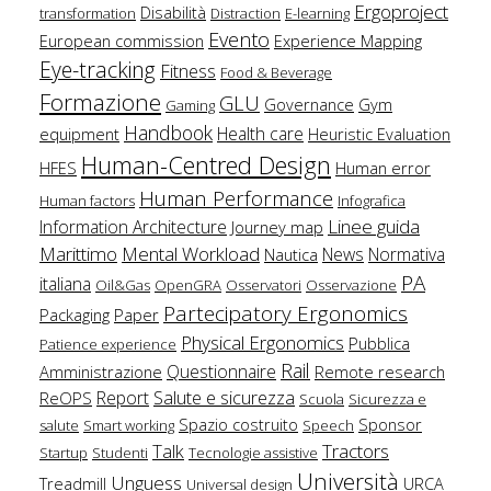
Ergoproject
Disabilità
transformation
Distraction
E-learning
Evento
European commission
Experience Mapping
Eye-tracking
Fitness
Food & Beverage
Formazione
GLU
Governance
Gym
Gaming
Handbook
Health care
equipment
Heuristic Evaluation
Human-Centred Design
HFES
Human error
Human Performance
Human factors
Infografica
Linee guida
Information Architecture
Journey map
Marittimo
Mental Workload
News
Normativa
Nautica
PA
italiana
Oil&Gas
OpenGRA
Osservatori
Osservazione
Partecipatory Ergonomics
Packaging
Paper
Physical Ergonomics
Pubblica
Patience experience
Rail
Questionnaire
Amministrazione
Remote research
Salute e sicurezza
Report
ReOPS
Scuola
Sicurezza e
Spazio costruito
Sponsor
salute
Smart working
Speech
Talk
Tractors
Startup
Studenti
Tecnologie assistive
Università
Unguess
Treadmill
URCA
Universal design