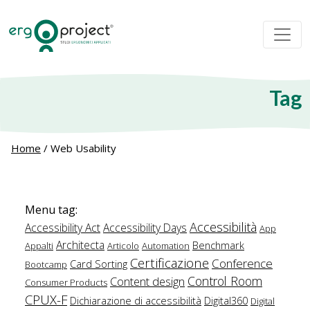
Tag
Home
/
Web Usability
Menu tag:
Accessibilità
Accessibility Act
Accessibility Days
App
Architecta
Benchmark
Appalti
Articolo
Automation
Certificazione
Conference
Card Sorting
Bootcamp
Control Room
Content design
Consumer Products
CPUX-F
Dichiarazione di accessibilità
Digital360
Digital