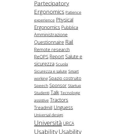
Partecipatory
Ergonomics
Patience
Physical
experience
Ergonomics
Pubblica
Amministrazione
Rail
Questionnaire
Remote research
Salute e
Report
ReOPS
sicurezza
Scuola
Sicurezza e salute
Smart
Spazio costruito
working
Sponsor
Speech
Startup
Talk
Studenti
Tecnologie
Tractors
assistive
Unguess
Treadmill
Universal design
Università
URCA
Usability
Usability