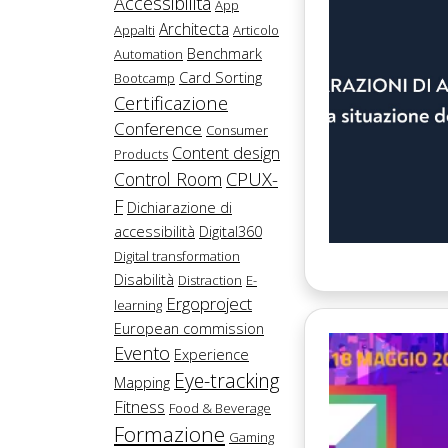
Accessibilità
App
Architecta
Appalti
Articolo
Benchmark
Automation
Card Sorting
Bootcamp
Certificazione
Conference
Consumer
Content design
Products
CPUX-
Control Room
F
Dichiarazione di
accessibilità
Digital360
Digital transformation
Disabilità
Distraction
E-
Ergoproject
learning
European commission
Evento
Experience
Eye-tracking
Mapping
Fitness
Food & Beverage
Formazione
Gaming