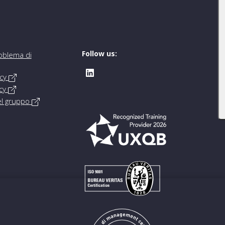
Follow us:
oblema di
icy
icy
del gruppo