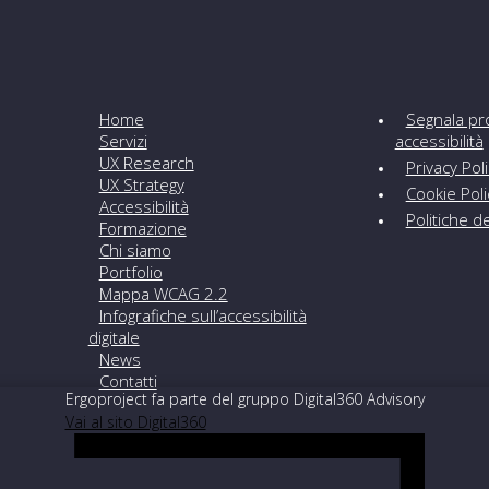
Home
Segnala pr
Servizi
accessibilità
UX Research
Privacy Pol
UX Strategy
Cookie Pol
Accessibilità
Politiche 
Formazione
Chi siamo
Portfolio
Mappa WCAG 2.2
Infografiche sull’accessibilità
digitale
News
Contatti
Ergoproject fa parte del gruppo Digital360 Advisory
Vai al sito Digital360