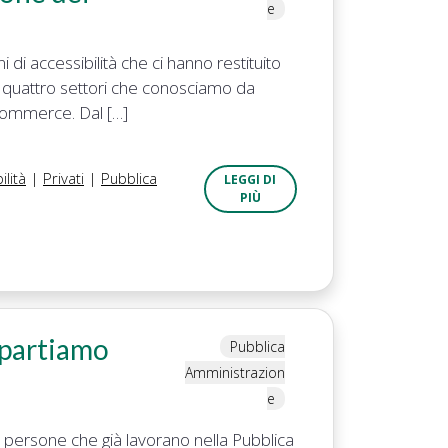
e
di accessibilità che ci hanno restituito
 di quattro settori che conosciamo da
-commerce. Dal […]
ilità
|
Privati
|
Pubblica
LEGGI DI
PIÙ
partiamo
Pubblica
Amministrazion
e
le persone che già lavorano nella Pubblica