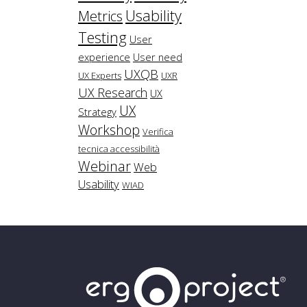
Usability
Metrics
Testing
User
experience
User need
UXQB
UX Experts
UXR
UX Research
UX
UX
Strategy
Workshop
Verifica
tecnica accessibilità
Webinar
Web
Usability
WIAD