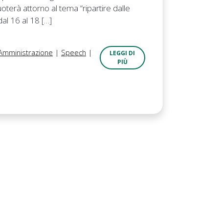
erà attorno al tema “ripartire dalle
al 16 al 18 […]
 Amministrazione
|
Speech
|
LEGGI DI
PIÙ