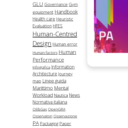
GLU
Governance
Gym
Handbook
equipment
Health care
Heuristic
Evaluation
HFES
Human-Centred
Design
Human error
Human
Human factors
Performance
Information
Infografica
Architecture
Journey
Linee guida
map
Marittimo
Mental
Workload
News
Nautica
Normativa italiana
Oil&Gas
OpenGRA
Osservatori
Osservazione
PA
Packaging
Paper