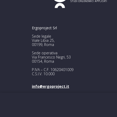
Ergoproject Srl
Sede legale
Viale Libia 25,
00199, Roma
Sede operativa
Via Francesco Negri, 53
00154, Roma
P.IVA – C.F. 10620401009
C.S.I.V. 10.000
info@ergoproject.it