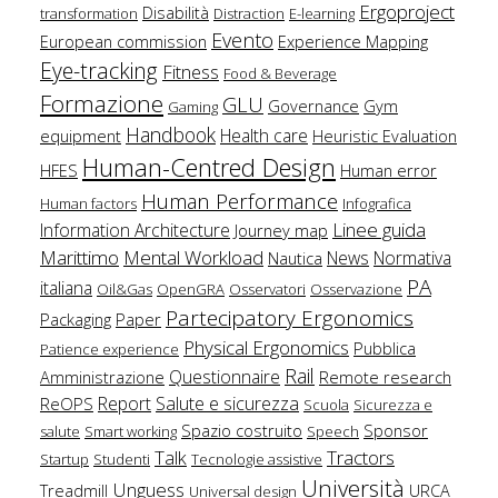
Ergoproject
Disabilità
transformation
Distraction
E-learning
Evento
European commission
Experience Mapping
Eye-tracking
Fitness
Food & Beverage
Formazione
GLU
Governance
Gym
Gaming
Handbook
Health care
equipment
Heuristic Evaluation
Human-Centred Design
HFES
Human error
Human Performance
Human factors
Infografica
Linee guida
Information Architecture
Journey map
Marittimo
Mental Workload
News
Normativa
Nautica
PA
italiana
Oil&Gas
OpenGRA
Osservatori
Osservazione
Partecipatory Ergonomics
Packaging
Paper
Physical Ergonomics
Pubblica
Patience experience
Rail
Questionnaire
Amministrazione
Remote research
Salute e sicurezza
Report
ReOPS
Scuola
Sicurezza e
Spazio costruito
Sponsor
salute
Smart working
Speech
Talk
Tractors
Startup
Studenti
Tecnologie assistive
Università
Unguess
Treadmill
URCA
Universal design