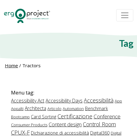
Tag
Home
/
Tractors
Menu tag:
Accessibilità
Accessibility Act
Accessibility Days
App
Architecta
Benchmark
Appalti
Articolo
Automation
Certificazione
Conference
Card Sorting
Bootcamp
Control Room
Content design
Consumer Products
CPUX-F
Dichiarazione di accessibilità
Digital360
Digital