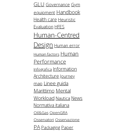
GLU
Governance
Gym
Handbook
equipment
Health care
Heuristic
Evaluation
HFES
Human-Centred
Design
Human error
Human
Human factors
Performance
Information
Infografica
Architecture
Journey
Linee guida
map
Marittimo
Mental
Workload
News
Nautica
Normativa italiana
Oil&Gas
OpenGRA
Osservatori
Osservazione
PA
Packaging
Paper