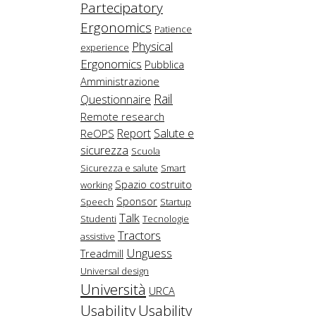
Partecipatory
Ergonomics
Patience
Physical
experience
Ergonomics
Pubblica
Amministrazione
Rail
Questionnaire
Remote research
Salute e
Report
ReOPS
sicurezza
Scuola
Sicurezza e salute
Smart
Spazio costruito
working
Sponsor
Speech
Startup
Talk
Studenti
Tecnologie
Tractors
assistive
Unguess
Treadmill
Universal design
Università
URCA
Usability
Usability