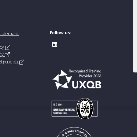
Follow us:
oblema di
icy
icy
del gruppo