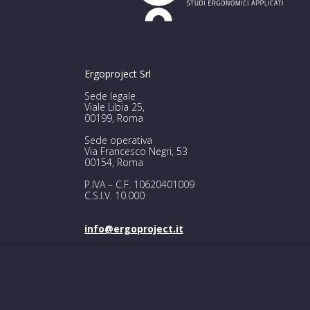
Ergoproject Srl
Sede legale
Viale Libia 25,
00199, Roma
Sede operativa
Via Francesco Negri, 53
00154, Roma
P.IVA – C.F. 10620401009
C.S.I.V. 10.000
info@ergoproject.it