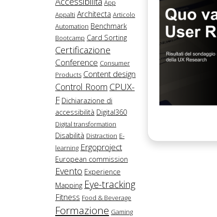
Accessibilità
App
Architecta
Appalti
Articolo
Benchmark
Automation
Card Sorting
Bootcamp
Certificazione
Conference
Consumer
Content design
Products
CPUX-
Control Room
F
Dichiarazione di
accessibilità
Digital360
Digital transformation
Disabilità
Distraction
E-
Ergoproject
learning
European commission
Evento
Experience
Eye-tracking
Mapping
Fitness
Food & Beverage
Formazione
Gaming