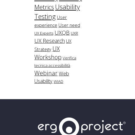
Usability
Metrics
Testing
User
experience
User need
UXQB
UX Experts
UXR
UX Research
UX
UX
Strategy
Workshop
Verifica
tecnica accessibilità
Webinar
Web
Usability
WIAD