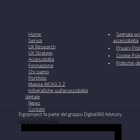
Home
Segnala pr
Servizi
accessibilità
UX Research
Privacy Pol
UX Strategy
Cookie Pol
Accessibilità
Politiche 
Formazione
Chi siamo
Portfolio
Mappa WCAG 2.2
Infografiche sull’accessibilità
digitale
News
Contatti
Ergoproject fa parte del gruppo Digital360 Advisory
Vai al sito Digital360