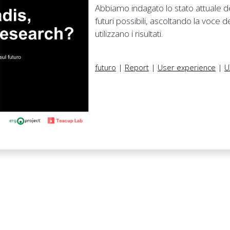
Abbiamo indagato lo stato attuale de
futuri possibili, ascoltando la voce 
utilizzano i risultati.
futuro
|
Report
|
User experience
|
U