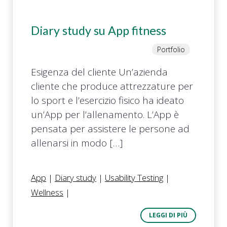
Diary study su App fitness
Portfolio
Esigenza del cliente Un’azienda
cliente che produce attrezzature per
lo sport e l’esercizio fisico ha ideato
un’App per l’allenamento. L’App è
pensata per assistere le persone ad
allenarsi in modo […]
App
|
Diary study
|
Usability Testing
|
Wellness
|
LEGGI DI PIÙ