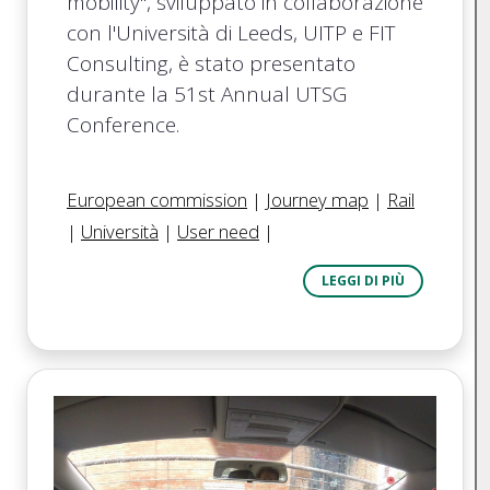
mobility", sviluppato in collaborazione
con l'Università di Leeds, UITP e FIT
Consulting, è stato presentato
durante la 51st Annual UTSG
Conference.
European commission
|
Journey map
|
Rail
|
Università
|
User need
|
LEGGI DI PIÙ